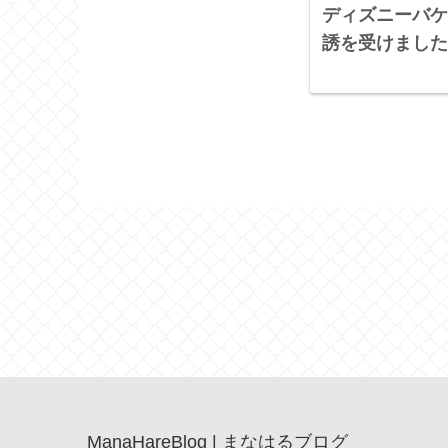
ディズニーバケ
誘を受けました
ManaHareBlog | まなはるブログ