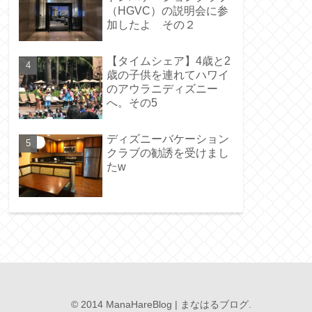
（HGVC）の説明会に参
加したよ その２
【タイムシェア】4歳と2
歳の子供を連れてハワイ
のアウラニディズニー
へ。その5
ディズニーバケーション
クラブの勧誘を受けまし
たw
© 2014 ManaHareBlog | まなはるブログ.