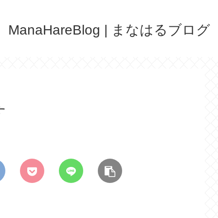
ManaHareBlog | まなはるブログ
す
、