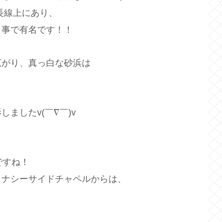
長線上にあり、
う事で有名です！！
広がり、真っ白な砂浜は
ましたv(￣∇￣)v
ですね！
リナシーサイドチャペルからは、