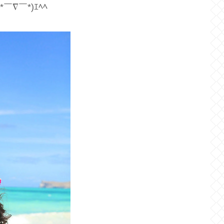
∇￣*)ｴﾍﾍ