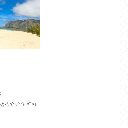
が、
▽’*)ﾆﾊﾟｯ♪