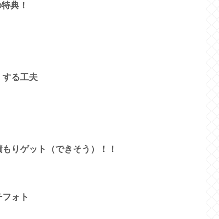
の特典！
くする工夫
積もりゲット（できそう）！！
チフォト