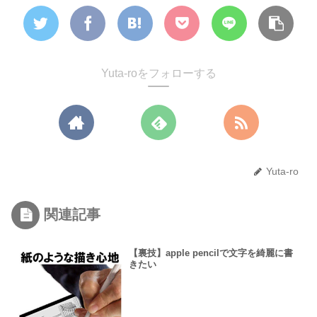
Yuta-roをフォローする
Yuta-ro
関連記事
【裏技】apple pencilで文字を綺麗に書
きたい