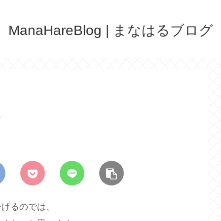
ManaHareBlog | まなはるブログ
１
挙げるのでは、