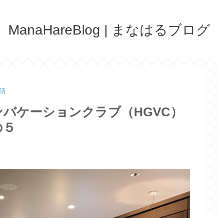
ManaHareBlog | まなはるブログ
話
バケーションクラブ（HGVC）
の５